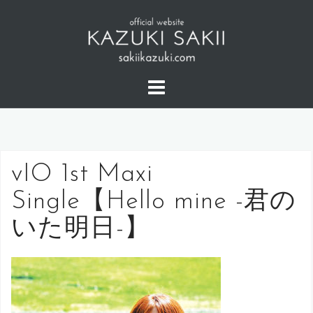
コ
ン
テ
ン
ツ
へ
ス
キ
ッ
vIO 1st Maxi
プ
Single【Hello mine -君の
いた明日-】