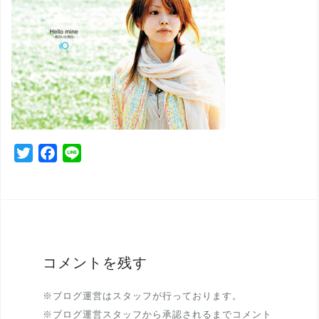
T
F
L
w
a
i
i
c
n
t
e
e
t
b
e
o
r
o
コメントを残す
k
※ブログ運営はスタッフが行っております。
※ブログ運営スタッフから承認されるまでコメント