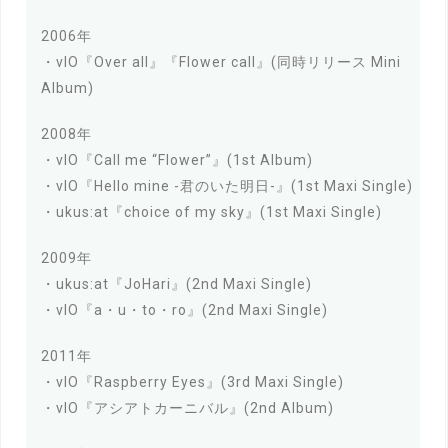
2006年
・vIO『Over all』『Flower call』(同時リリース Mini
Album)
2008年
・vIO『Call me “Flower”』(1st Album)
・vIO『Hello mine -君のいた明日-』(1st Maxi Single)
・ukus:at『choice of my sky』(1st Maxi Single)
2009年
・ukus:at『JoHari』(2nd Maxi Single)
・vIO『a・u・to・ro』(2nd Maxi Single)
2011年
・vIO『Raspberry Eyes』(3rd Maxi Single)
・vIO『アシアトカーニバル』(2nd Album)