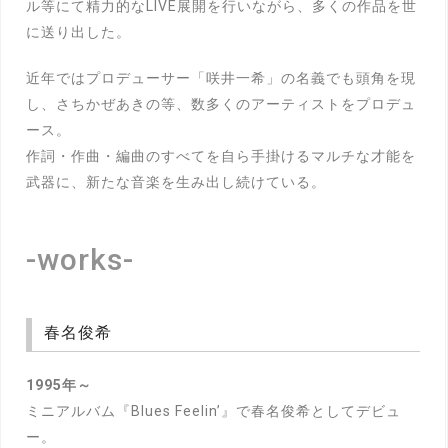
ル等にて精力的なLIVE展開を行いながら、多くの作品を世
に送り出した。
近年ではプロデューサー「咲井一希」の名義でも頭角を現
し、さちかぜあきの等、数多くのアーティストをプロデュ
ース。
作詞・作曲・編曲のすべてを自ら手掛けるマルチな才能を
武器に、新たな音楽を生み出し続けている。
-works-
春名俊希
1995年～
ミニアルバム『Blues Feelin’』で春名俊希としてデビュ
ー。