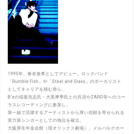
1995年、春名俊希としてデビュー。ロックバンド
「Rumble Fish」や「Steel and Glass」のボーカリスト
としてキャリアを積む傍ら、
B’zの稲葉浩志氏・大黒摩季氏との共演やZARD等へのコー
ラスレコーディングに参加し、
第一線で活躍するアーティストから厚い信頼を寄せられる
実力派シンガーとしての地位を確立。
大阪厚生年金会館（現オリックス劇場）、メルパルクホー