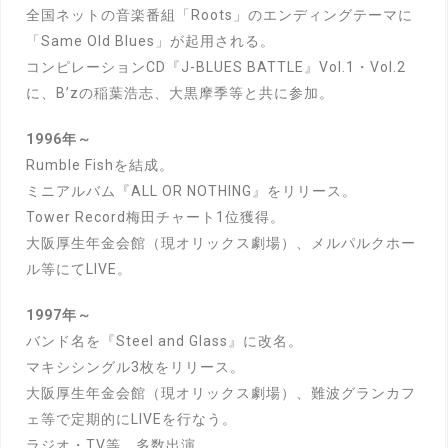
全国ネットの音楽番組「Roots」のエンディングテーマに
「Same Old Blues」が起用される。
コンピレーションCD『J-BLUES BATTLE』Vol.1・Vol.2
に、
B’zの稲葉浩志、大黒摩季等と共に参加。
1996年～
Rumble Fishを結成。
ミニアルバム『ALL OR NOTHING』をリリース。
Tower Record梅田チャート1位獲得。
大阪厚生年金会館（現オリックス劇場）、メルパルクホー
ル等にてLIVE。
1997年～
バンド名を『Steel and Glass』に改名。
マキシシングル3枚をリリース。
大阪厚生年金会館（現オリックス劇場）、難波グランカフ
ェ等で定期的にLIVEを行なう。
ラジオ・TV等、多数出演。