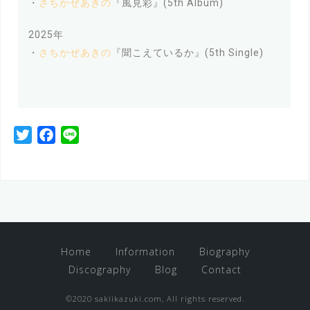
・
さちかぜあきの
『風見彩』(5th Album)
2025年
・
さちかぜあきの
『聞こえているか』(5th Single)
T
F
L
w
a
i
i
c
n
t
e
e
t
b
e
o
r
o
Home
Information
Biography
k
Discography
Blog
Contact
©2020 sakiikazuki.com, All rights reserved.