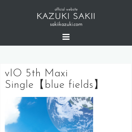
コ
ン
テ
ン
ツ
へ
ス
キ
ッ
vIO 5th Maxi
プ
Single【blue fields】