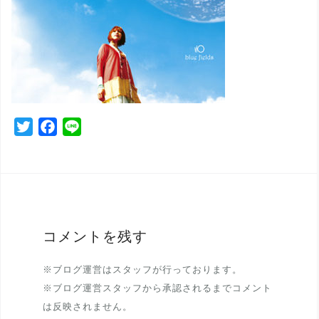
T
F
L
w
a
i
i
c
n
t
e
e
t
b
e
o
r
o
コメントを残す
k
※ブログ運営はスタッフが行っております。
※ブログ運営スタッフから承認されるまでコメント
は反映されません。