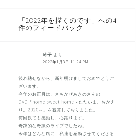
e
o
稿
r
o
ナ
k
「
2022年を描くのです
」への4
ビ
件のフィードバック
ゲ
ー
シ
玲子
より:
2022年1月3日 11:24 PM
ョ
ン
後れ馳せながら、新年明けましておめでとうご
ざいます。
今年のお正月は、さちかぜあきのさんの
DVD「home sweet home～ただいま、おかえ
り。2020～」を観賞しておりました。
何回観ても感動し、心躍ります。
奇跡的な奇蹟のライブでしたね。
今年はどんな風に、私達を感動させてくださる