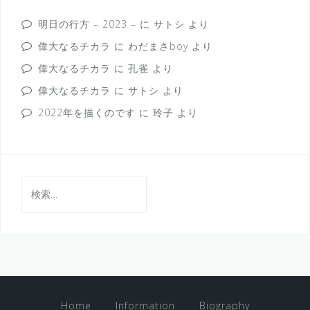
明日の行方 – 2023 –
に
サトシ
より
偉大なるチカラ
に
わだまさboy
より
偉大なるチカラ
に
孔雀
より
偉大なるチカラ
に
サトシ
より
2022年を描くのです
に
玲子
より
検
索:
Home
Information
Biography