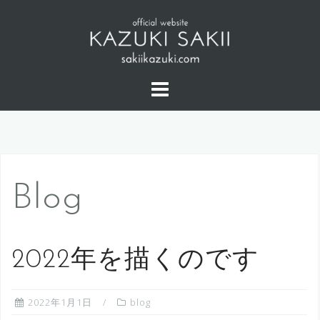
コ
ン
テ
ン
ツ
へ
ス
キ
ッ
プ
Blog
2022年を描くのです
2022年1月1日
blog