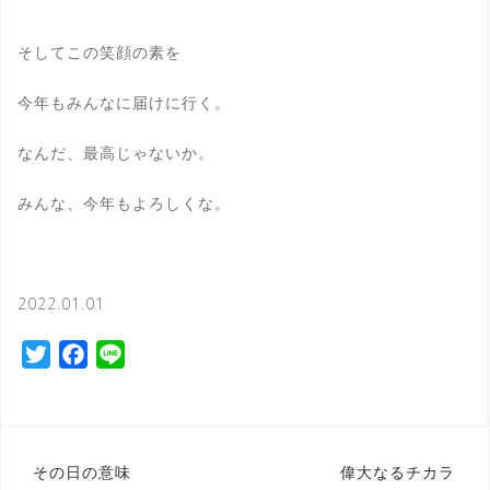
そしてこの笑顔の素を
今年もみんなに届けに行く。
なんだ、最高じゃないか。
みんな、今年もよろしくな。
2022.01.01
T
F
L
w
a
i
i
c
n
t
e
e
t
b
投
その日の意味
偉大なるチカラ